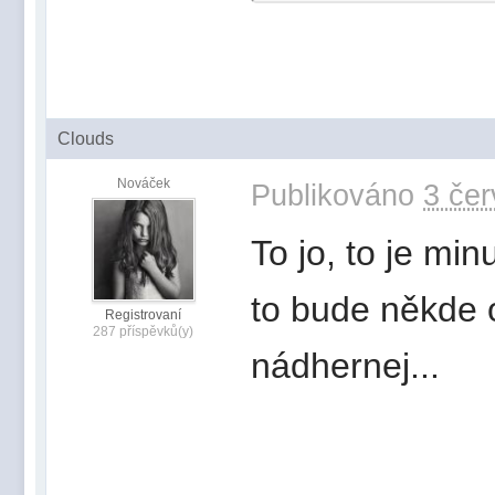
Clouds
Nováček
Publikováno
3 čer
To jo, to je minu
to bude někde ok
Registrovaní
287 příspěvků(y)
nádhernej...