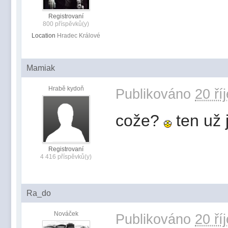
Registrovaní
800 příspěvků(y)
Location
Hradec Králové
Mamiak
Hrabě kydoň
Publikováno
20 ří
cože?
ten už 
Registrovaní
4 416 příspěvků(y)
Ra_do
Nováček
Publikováno
20 ří