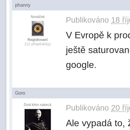
phanny
Nováček
Publikováno
18 ří
V Evropě k prod
Registrovaní
212 příspěvků(y)
ještě saturovan
google.
Goro
Dost toho nakecá
Publikováno
20 ří
Ale vypadá to, 