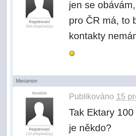
jen se obávám, 
pro ČR má, to b
Registrovaní
399 příspěvků(y)
kontakty nemám
Meriamon
Nováček
Publikováno
15 pr
Tak Ektary 100 j
je někdo?
Registrovaní
130 příspěvků(y)