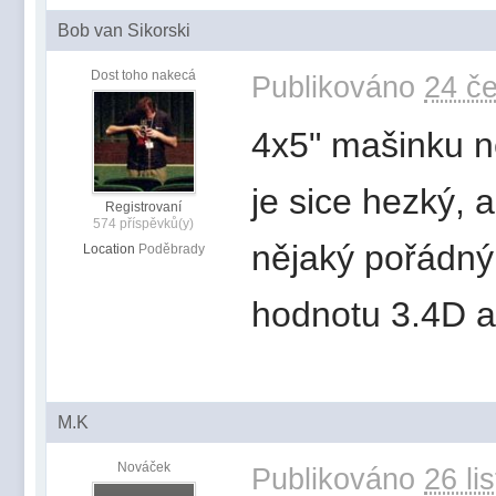
Bob van Sikorski
Dost toho nakecá
Publikováno
24 če
4x5" mašinku 
je sice hezký, 
Registrovaní
574 příspěvků(y)
nějaký pořádný
Location
Poděbrady
hodnotu 3.4D a
M.K
Nováček
Publikováno
26 li