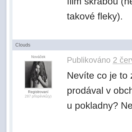
film škrábou (n
takové fleky).
Clouds
Nováček
Publikováno
2 čer
Nevíte co je to
prodával v obc
Registrovaní
287 příspěvků(y)
u pokladny? Nen