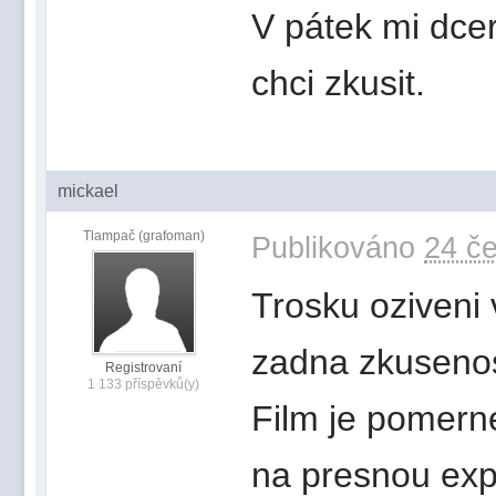
V pátek mi dce
chci zkusit.
mickael
Tlampač (grafoman)
Publikováno
24 če
Trosku oziveni 
zadna zkusenost
Registrovaní
1 133 příspěvků(y)
Film je pomern
na presnou exp