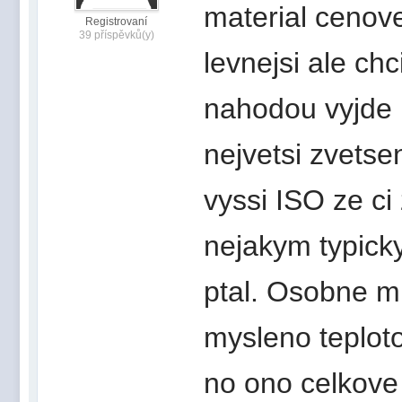
material cenove
Registrovaní
39 příspěvků(y)
levnejsi ale ch
nahodou vyjde 
nejvetsi zvetse
vyssi ISO ze c
nejakym typick
ptal. Osobne mi
mysleno teploto
no ono celkove