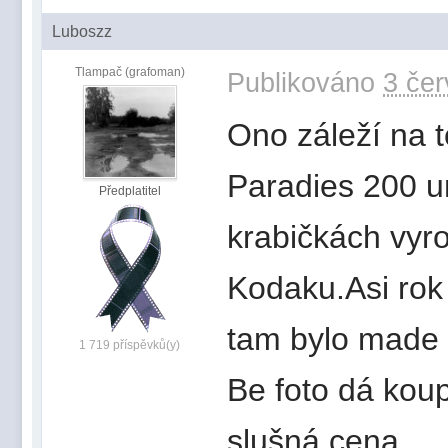
Luboszz
Tlampač (grafoman)
Publikováno
3 čer
Ono záleží na 
Paradies 200 u
Předplatitel
krabičkách vyr
Kodaku.Asi rok 
tam bylo made i
1 719 příspěvků(y)
Be foto dá koup
slušná cena.