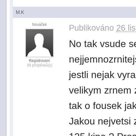
M.K
Nováček
Publikováno
26 li
No tak vsude s
nejjemnozrnitej
Registrovaní
39 příspěvků(y)
jestli nejak vy
velikym zrnem z
tak o fousek ja
Jakou nejvetsi 