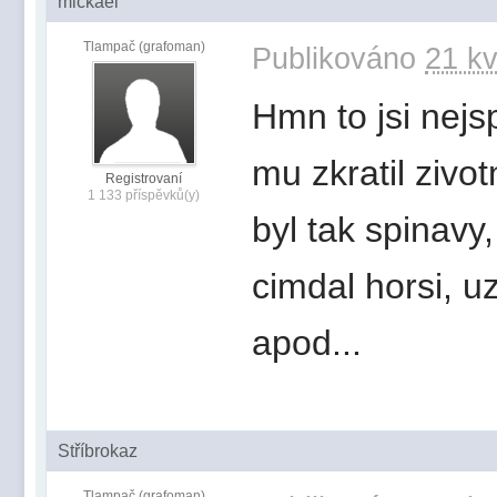
mickael
Tlampač (grafoman)
Publikováno
21 kv
Hmn to jsi nejsp
mu zkratil zivot
Registrovaní
1 133 příspěvků(y)
byl tak spinavy
cimdal horsi, u
apod...
Stříbrokaz
Tlampač (grafoman)