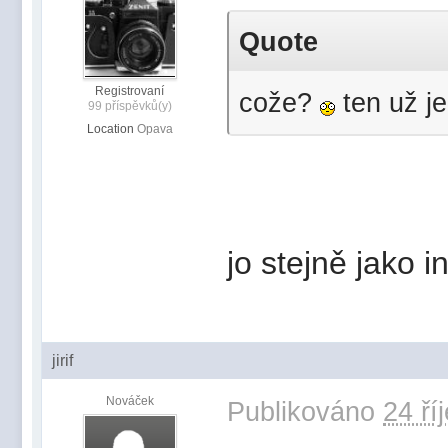
Quote
Registrovaní
cože?
ten už j
99 příspěvků(y)
Location
Opava
jo stejně jako i
jirif
Nováček
Publikováno
24 ří