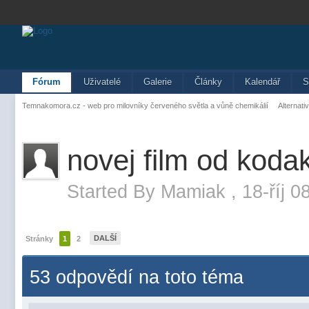
Fórum
Uživatelé
Galerie
Články
Kalendář
S
Temnakomora.cz - web pro milovníky červeného světla a vůně chemikálií
Alternati
novej film od koda
Started By
Mamiak
,
18-říj 0
DALŠÍ
Stránky
1
2
53 odpovědí na toto téma