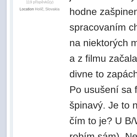
119 příspěvků(y)
hodne zašpinen
Location
Holíč, Slovakia
spracovaním ch
na niektorých 
a z filmu začal
divne to zapách
Po usušení sa f
špinavý. Je to 
čím to je? U B/
robím sám). N