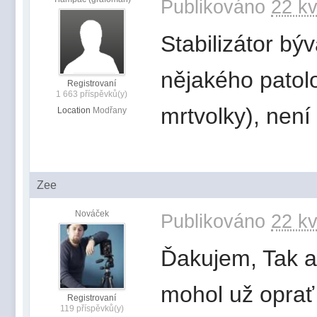
Publikováno
22 kv
Stabilizátor b
nějakého patolo
Registrovaní
1 663 příspěvků(y)
mrtvolky), není
Location
Modřany
Zee
Nováček
Publikováno
22 kv
Ďakujem, Tak ab
mohol už oprať 
Registrovaní
119 příspěvků(y)