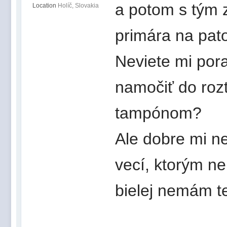
a potom s tým 
Location
Holíč, Slovakia
primára na pato
Neviete mi pora
namočiť do roz
tampónom?
Ale dobre mi n
vecí, ktorým n
bielej nemám t