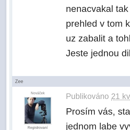
nenacvakal tak 
prehled v tom k
uz zabalit a toh
Jeste jednou di
Zee
Nováček
Publikováno
21 kv
Prosím vás, sta
jednom labe vy
Registrovaní