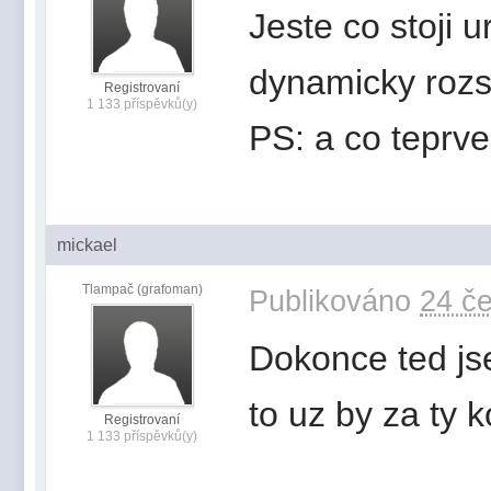
Jeste co stoji 
dynamicky rozsa
Registrovaní
1 133 příspěvků(y)
PS: a co teprv
mickael
Tlampač (grafoman)
Publikováno
24 če
Dokonce ted js
to uz by za ty 
Registrovaní
1 133 příspěvků(y)