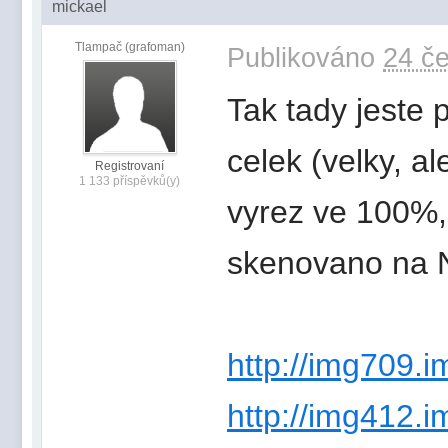
mickael
Tlampač (grafoman)
Publikováno
24 če
Tak tady jeste 
celek (velky, a
Registrovaní
1 133 příspěvků(y)
vyrez ve 100%,
skenovano na N
http://img709.i
http://img412.i