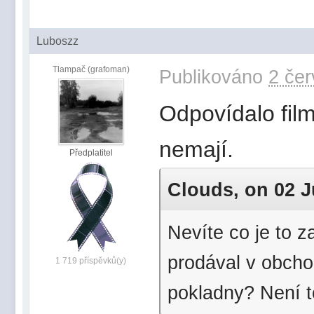
Luboszz
Tlampač (grafoman)
Publikováno
2 čer
Odpovídalo film
nemají.
Předplatitel
Clouds, on 02 Ju
Nevíte co je to 
prodával v obcho
1 719 příspěvků(y)
pokladny? Není t