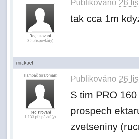
Publikováno
26 li
tak cca 1m kdyz
Registrovaní
39 příspěvků(y)
mickael
Tlampač (grafoman)
Publikováno
26 li
S tim PRO 160 t
prospech ektaru
Registrovaní
1 133 příspěvků(y)
zvetseniny (ruc