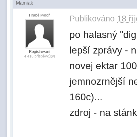
Mamiak
Hrabě kydoň
Publikováno
18 ří
po halasný "digi
lepší zprávy - 
Registrovaní
4 416 příspěvků(y)
novej ektar 100
jemnozrnější ne
160c)...
zdroj - na stán