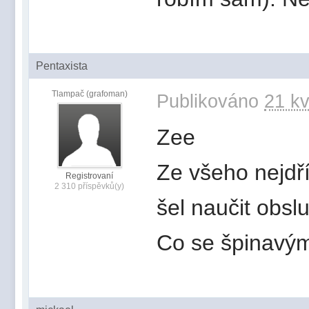
Pentaxista
Tlampač (grafoman)
Publikováno
21 kv
Zee
Ze všeho nejdř
Registrovaní
2 310 příspěvků(y)
šel naučit obsl
Co se špinavým