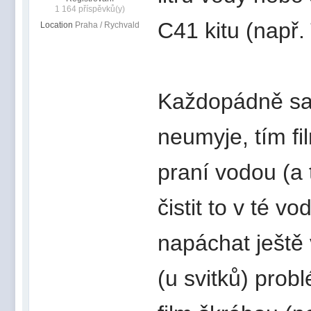
1 164 příspěvků(y)
C41 kitu (např. 
Location
Praha / Rychvald
Každopádně samo
neumyje, tím fi
praní vodou (a 
čistit to v té 
napáchat ještě 
(u svitků) prob