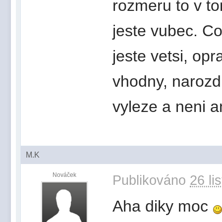
rozmeru to v t
jeste vubec. Co
jeste vetsi, op
vhodny, narozdi
vyleze a neni a
M.K
Nováček
Publikováno
26 li
Aha diky moc