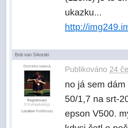
ukazku...
http://img249.i
Bob van Sikorski
Dost toho nakecá
Publikováno
24 če
no já sem dám 
50/1,7 na srt-2
Registrovaní
574 příspěvků(y)
epson V500. m
Location
Poděbrady
kdysi četl o po