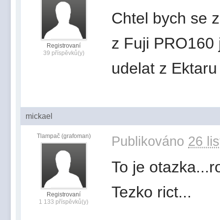
Chtel bych se 
z Fuji PRO160 j
Registrovaní
39 příspěvků(y)
udelat z Ektaru 
mickael
Tlampač (grafoman)
Publikováno
26 li
To je otazka...
Tezko rict...
Registrovaní
1 133 příspěvků(y)