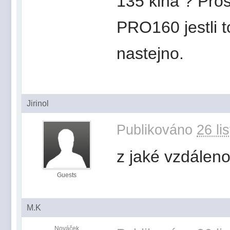
135 kina ? Pros
PRO160 jestli t
nastejno.
Jirinol
Publikováno
26 li
z jaké vzdáleno
Guests
M.K
Nováček