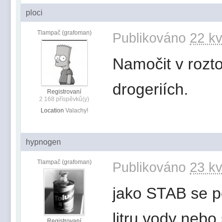
ploci
Tlampač (grafoman)
Publikováno
22 kv
Namočit v roztoc
drogeriích.
Registrovaní
2 168 příspěvků(y)
Location
Valachy!
hypnogen
Tlampač (grafoman)
Publikováno
23 kv
jako STAB se p
litru vody nebo
Registrovaní