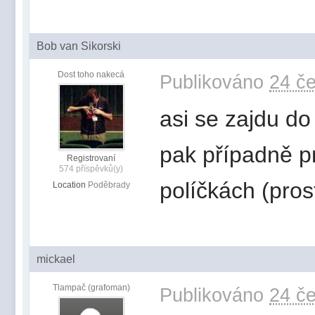
Bob van Sikorski
Dost toho nakecá
Publikováno
24 če
asi se zajdu do 
pak případně p
Registrovaní
574 příspěvků(y)
políčkách (pro
Location
Poděbrady
mickael
Tlampač (grafoman)
Publikováno
24 če