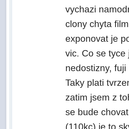
vychazi namodra
clony chyta fil
exponovat je po
vic. Co se tyce
nedostizny, fuji
Taky plati tvrz
zatim jsem z to
se bude chovat
(110kc) je to s