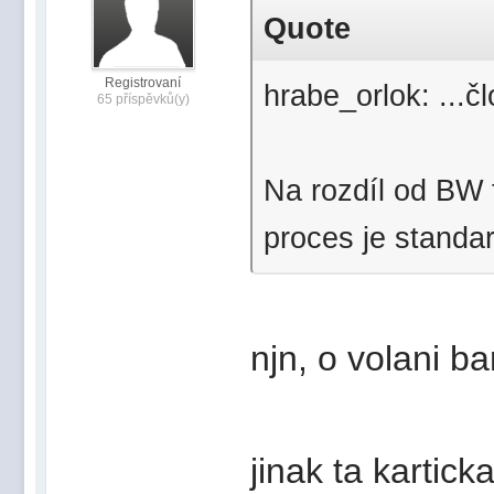
Quote
Registrovaní
hrabe_orlok: ...č
65 příspěvků(y)
Na rozdíl od BW 
proces je standa
njn, o volani b
jinak ta kartick