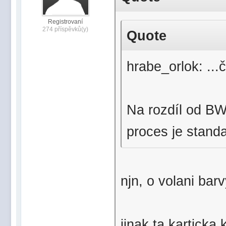
Registrovaní
274 příspěvků(y)
Quote
hrabe_orlok: ...
Na rozdíl od BW
proces je stand
njn, o volani bar
jinak ta karticka 