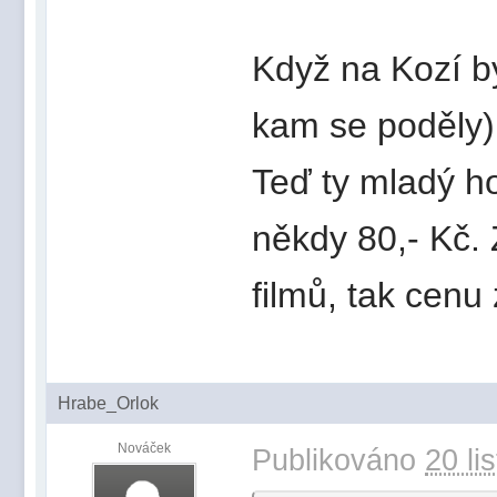
Když na Kozí b
kam se poděly) 
Teď ty mladý ho
někdy 80,- Kč. 
filmů, tak cenu
Hrabe_Orlok
Nováček
Publikováno
20 li