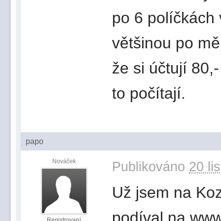
po 6 políčkách 
většinou po mě 
že si účtují 80
to počítají.
papo
Nováček
Publikováno
20 li
Už jsem na Kozí
podíval na www.
Registrovaní