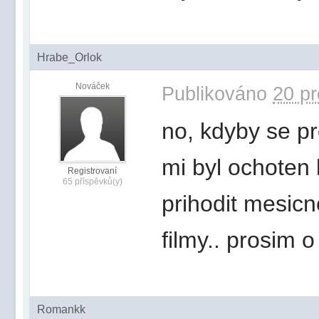
Hrabe_Orlok
Nováček
Publikováno
20 pr
no, kdyby se pr
mi byl ochoten 
Registrovaní
65 příspěvků(y)
prihodit mesic
filmy.. prosim o
Romankk