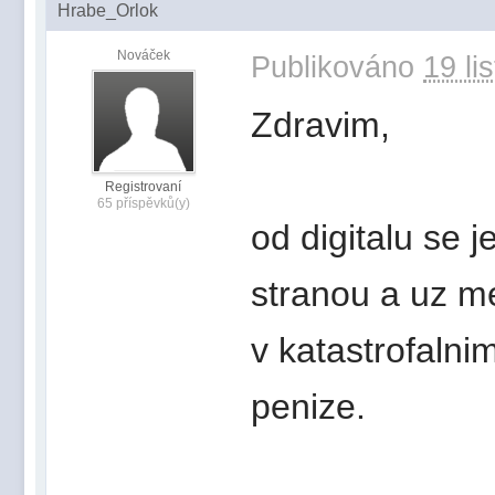
Hrabe_Orlok
Nováček
Publikováno
19 li
Zdravim,
Registrovaní
65 příspěvků(y)
od digitalu se j
stranou a uz m
v katastrofalni
penize.