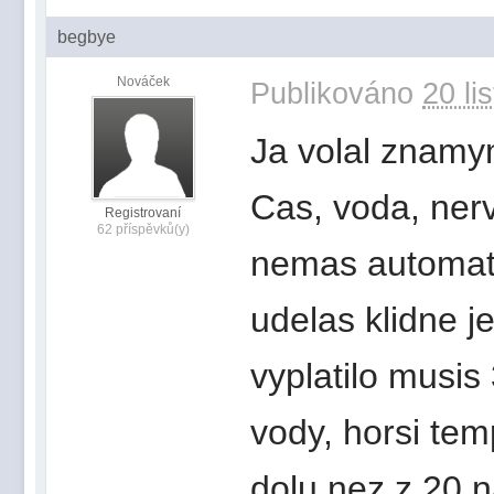
begbye
Nováček
Publikováno
20 li
Ja volal znamy
Cas, voda, nerv
Registrovaní
62 příspěvků(y)
nemas automat j
udelas klidne je
vyplatilo musis
vody, horsi tem
dolu nez z 20 n