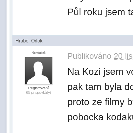
Půl roku jsem t
Hrabe_Orlok
Nováček
Publikováno
20 li
Na Kozi jsem vo
pak tam byla d
Registrovaní
65 příspěvků(y)
proto ze filmy b
pobocka kodaku