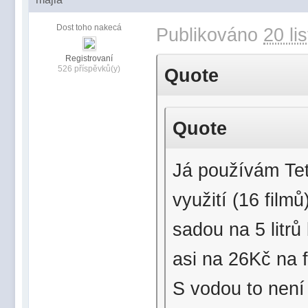
Dost toho nakecá
Publikováno
20 li
Registrovaní
526 příspěvků(y)
Quote
Quote
Já používám Tete
využití (16 film
sadou na 5 litrů 
asi na 26Kč na f
S vodou to není 