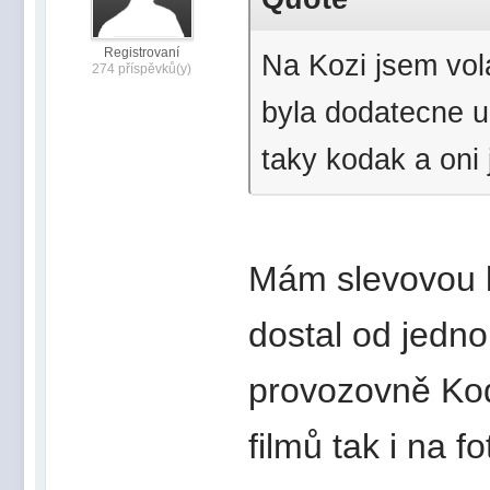
Registrovaní
Na Kozi jsem vola
274 příspěvků(y)
byla dodatecne u
taky kodak a oni 
Mám slevovou k
dostal od jedn
provozovně Kod
filmů tak i na fo