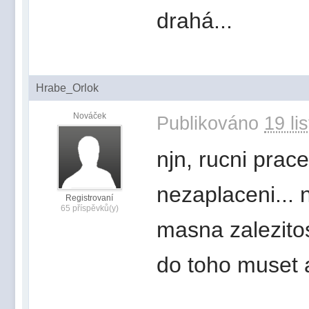
drahá...
Hrabe_Orlok
Nováček
Publikováno
19 li
njn, rucni prac
nezaplaceni... 
Registrovaní
65 příspěvků(y)
masna zalezitos
do toho muset a