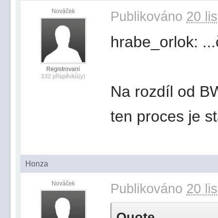
Nováček
Publikováno
20 li
hrabe_orlok: ...
Registrovaní
332 příspěvků(y)
Na rozdíl od B
ten proces je s
Honza
Nováček
Publikováno
20 li
Quote