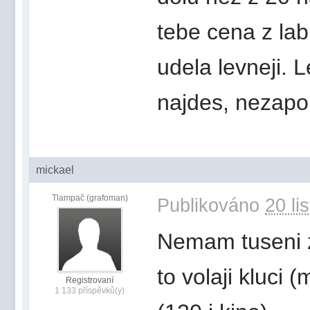
tebe cena z lab
udela levneji. L
najdes, nezap
mickael
Tlampač (grafoman)
Publikováno
20 li
Nemam tuseni za
to volaji kluci 
Registrovaní
1 133 příspěvků(y)