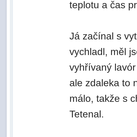
teplotu a čas p
Já začínal s v
vychladl, měl j
vyhřívaný lavór
ale zdaleka to 
málo, takže s c
Tetenal.