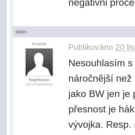
negativni proce
sklen
Nováček
Publikováno
20 li
Nesouhlasím s 
náročnější než
Registrovaní
262 příspěvků(y)
jako BW jen je 
přesnost je hák
vývojka. Resp. 