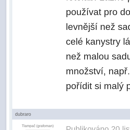
používat pro do
levnější než s
celé kanystry lá
než malou sadu
množství, např.
pořídit si malý
dubraro
Tlampač (grafoman)
Publikováno
20 li