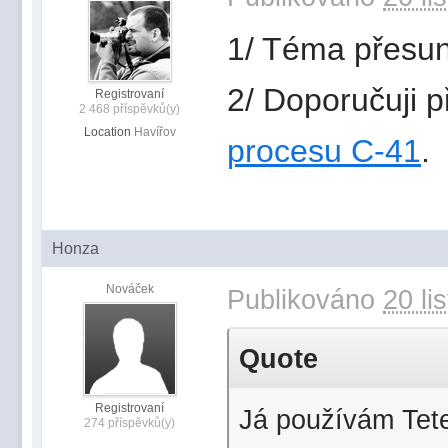
1/ Téma přesunu
2/ Doporučuji p
Registrovaní
2 468 příspěvků(y)
Location
Havířov
procesu C-41
.
Honza
Nováček
Publikováno
20 li
Quote
Registrovaní
Já používám Teten
274 příspěvků(y)