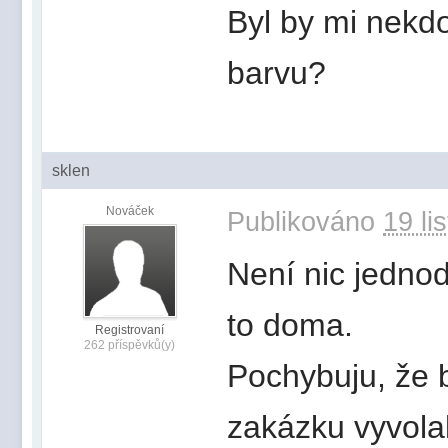
Byl by mi nekdo
barvu?
sklen
Nováček
Publikováno
19 li
Není nic jednod
to doma.
Registrovaní
262 příspěvků(y)
Pochybuju, že 
zakázku vyvolal