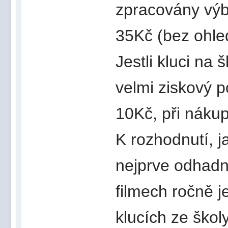
zpracovány výbo
35Kč (bez ohledu
Jestli kluci na 
velmi ziskový p
10Kč, při náku
K rozhodnutí, j
nejprve odhadno
filmech ročně j
klucích ze škol