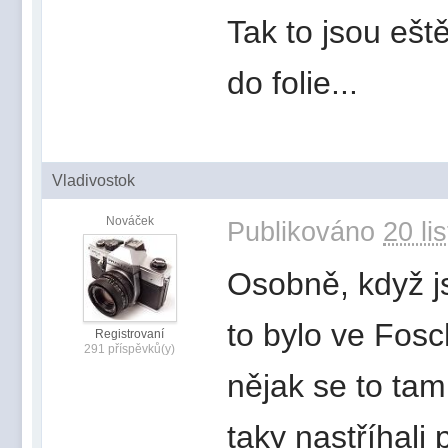
Tak to jsou eště
do folie...
Vladivostok
Nováček
Publikováno
20 li
Osobně, když js
to bylo ve Fos
Registrovaní
291 příspěvků(y)
nějak se to tam
taky nastříhali 