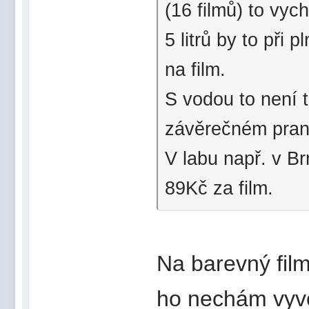
(16 filmů) to vyc
5 litrů by to při 
na film.
S vodou to není t
závěrečném pran
V labu např. v Br
89Kč za film.
Na barevný film
ho nechám vyvol