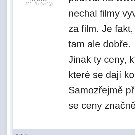
332 příspěvků(y)
nechal filmy vy
za film. Je fakt
tam ale dobře.
Jinak ty ceny, 
které se dají k
Samozřejmě při
se ceny značně 
majla