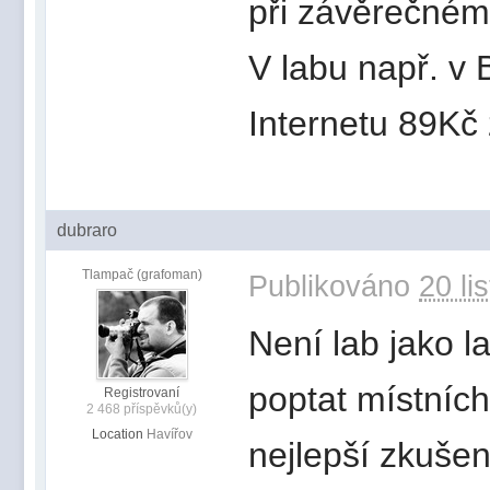
při závěrečném
V labu např. v 
Internetu 89Kč 
dubraro
Tlampač (grafoman)
Publikováno
20 li
Není lab jako la
poptat místníc
Registrovaní
2 468 příspěvků(y)
Location
Havířov
nejlepší zkušen