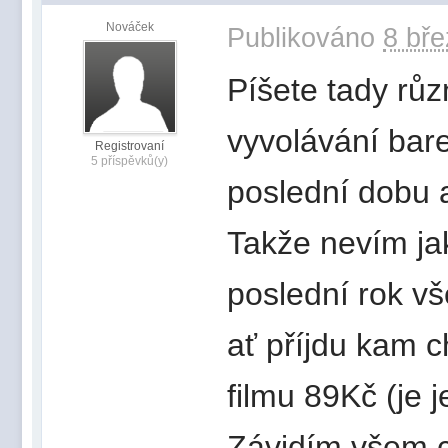
Nováček
Publikováno
8 bře
Píšete tady rů
vyvolávání bare
Registrovaní
5 příspěvků(y)
poslední dobu a
Takže nevím ja
poslední rok vš
ať příjdu kam c
filmu 89Kč (je j
Závidím všem c