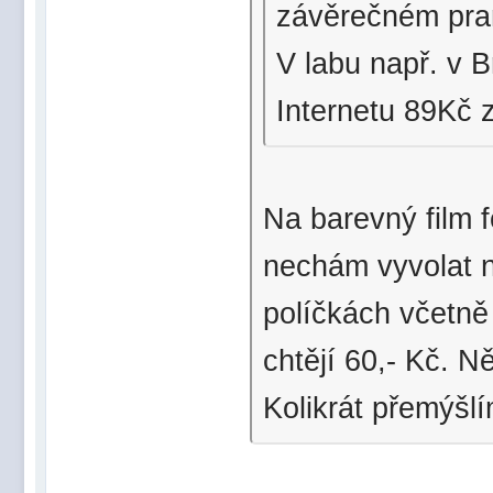
závěrečném pra
V labu např. v B
Internetu 89Kč z
Na barevný film f
nechám vyvolat n
políčkách včetně
chtějí 60,- Kč. N
Kolikrát přemýšlí