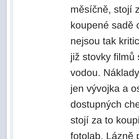
měsíčně, stojí z
koupené sadě c
nejsou tak krit
již stovky film
vodou. Náklady 
jen vývojka a o
dostupných chem
stojí za to kou
fotolab. Lázně 