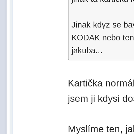
Jinak kdyz se bav
KODAK nebo ten m
jakuba...
Kartička normál
jsem ji kdysi d
Myslíme ten, j