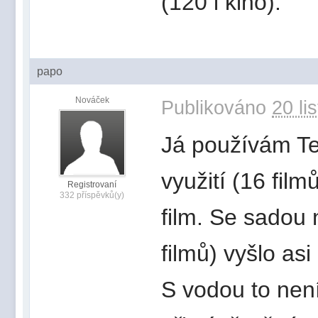
(120 i kino).
papo
Nováček
Publikováno
20 li
Já používám Tet
využití (16 fil
Registrovaní
332 příspěvků(y)
film. Se sadou n
filmů) vyšlo asi
S vodou to není