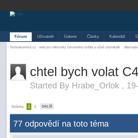
Fórum
Uživatelé
Galerie
Články
Kalendář
S
Temnakomora.cz - web pro milovníky červeného světla a vůně chemikálií
Alternati
chtel bych volat 
Started By
Hrabe_Orlok
,
19-
DALŠÍ
Stránky
1
2
77 odpovědí na toto téma