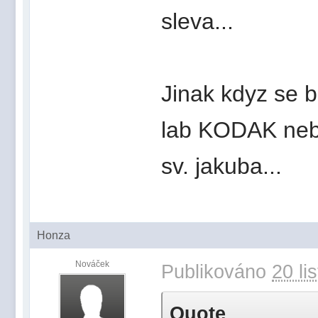
sleva...
Jinak kdyz se b
lab KODAK nebo 
sv. jakuba...
Honza
Nováček
Publikováno
20 li
Quote