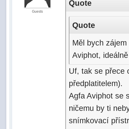
Quote
Guests
Quote
Měl bych zájem 
Aviphot, ideáln
Uf, tak se přece
předplatitelem).
Agfa Aviphot se s
ničemu by ti neby
snímkovací přístr