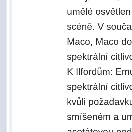
umělé osvětlení
scéně. V součas
Maco, Maco dok
spektrální citli
K Ilfordům: Em
spektrální cit
kvůli požadavku
smíšeném a umě
acetátovou pod