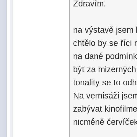
Zdravím,
na výstavě jsem by
chtělo by se říc
na dané podmínky
být za mizerných
tonality se to od
Na vernisáži jsem
zabývat kinofilme
nicméně červíček