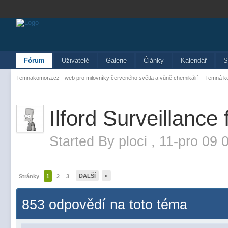
Fórum
Uživatelé
Galerie
Články
Kalendář
S
Temnakomora.cz - web pro milovníky červeného světla a vůně chemikálií
Temná k
Ilford Surveillance 
Started By
ploci
,
11-pro 09 
DALŠÍ
«
Stránky
1
2
3
853 odpovědí na toto téma