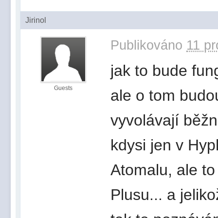
Jirinol
Publikováno
11 pr
jak to bude fun
Guests
ale o tom budo
vyvolávají běžn
kdysi jen v Hyp
Atomalu, ale to 
Plusu... a jelik