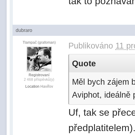
tak to poznává
dubraro
Tlampač (grafoman)
Publikováno
11 pr
Quote
Registrovaní
Měl bych zájem b
2 468 příspěvků(y)
Location
Havířov
Aviphot, ideálně
Uf, tak se přec
předplatitelem)