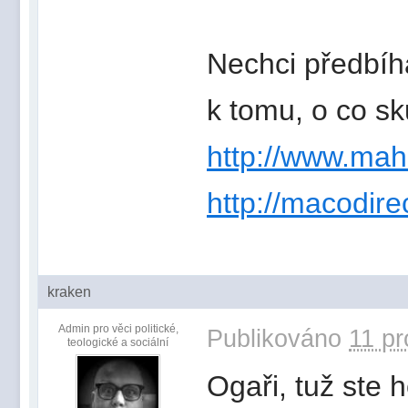
Nechci předbíha
k tomu, o co sk
http://www.mah
http://macodire
kraken
Admin pro věci politické,
Publikováno
11 pr
teologické a sociální
Ogaři, tuž ste 