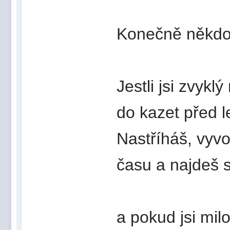
Konečně někdo
Jestli jsi zvy
do kazet před l
Nastříháš, vyvo
času a najdeš s
a pokud jsi mil