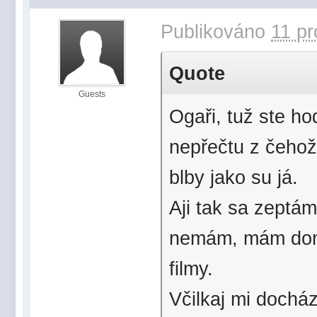
Publikováno
11 pr
Quote
Guests
Ogaři, tuž ste ho
nepřečtu z čehož
blby jako su já.
Aji tak sa zeptám
nemám, mám doma
filmy.
Včilkaj mi dochá