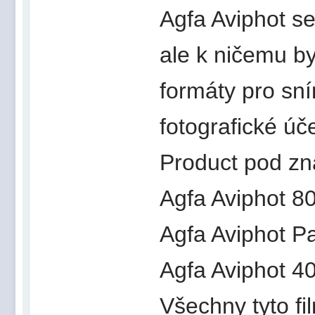
Agfa Aviphot se
ale k ničemu by
formáty pro sní
fotografické úč
Product pod zna
Agfa Aviphot 8
Agfa Aviphot P
Agfa Aviphot 4
Všechny tyto fi