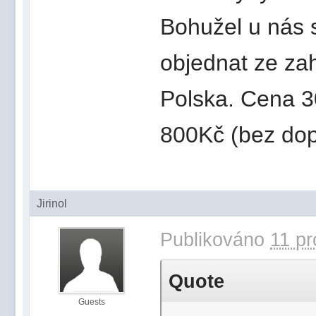
Bohužel u nás s
objednat ze zah
Polska. Cena 3
800Kč (bez dop
Jirinol
Publikováno
11 pr
Quote
Guests