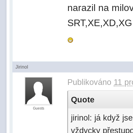
narazil na milov
SRT,XE,XD,XG j
Jirinol
Publikováno
11 pr
Quote
Guests
jirinol: já když 
vždycky přestupo