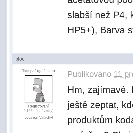
slabší než P4, 
HP5+), Barva s
ploci
Tlampač (grafoman)
Publikováno
11 pr
Hm, zajímavé. 
ještě zeptat, 
Registrovaní
2 168 příspěvků(y)
produktům koda
Location
Valachy!