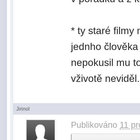
* ty staré filmy
jednho člověka 
nepokusil mu to
vživotě neviděl.
Jirinol
Publikováno
11 pr