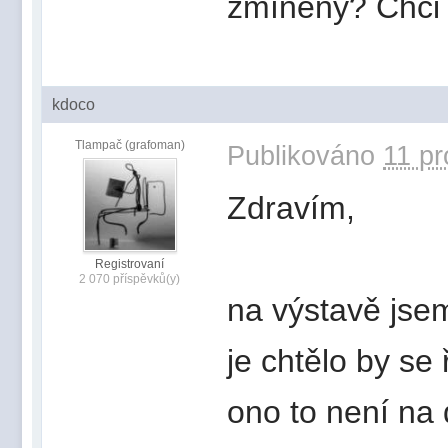
zmíněny? Chci b
kdoco
Tlampač (grafoman)
Publikováno
11 pr
Zdravím,
Registrovaní
2 070 příspěvků(y)
na výstavě jsem 
je chtělo by se
ono to není na