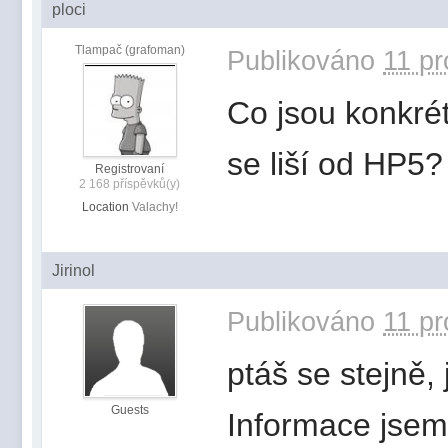
ploci
Tlampač (grafoman)
Publikováno
11 pr
Co jsou konkré
se liší od HP5?
Registrovaní
2 168 příspěvků(y)
Location
Valachy!
Jirinol
Publikováno
11 pr
ptáš se stejně, 
Guests
Informace jsem 