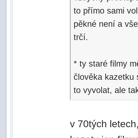
to přímo sami vol
pěkné není a vše
trčí.
* ty staré filmy 
člověka kazetku s
to vyvolat, ale t
v 70tých letech