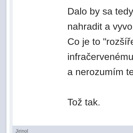
Dalo by sa tedyk
nahradit a vyvo
Co je to "rozší
infračervenému 
a nerozumím te
Tož tak.
Jirinol