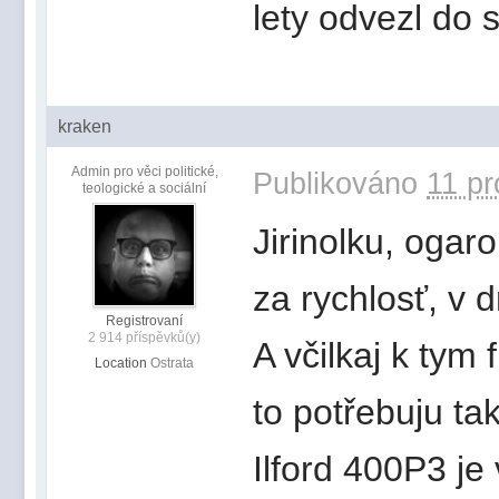
lety odvezl do 
kraken
Admin pro věci politické,
Publikováno
11 pr
teologické a sociální
Jirinolku, ogaro
za rychlosť, v 
Registrovaní
2 914 příspěvků(y)
A včilkaj k tym 
Location
Ostrata
to potřebuju tak
Ilford 400P3 j