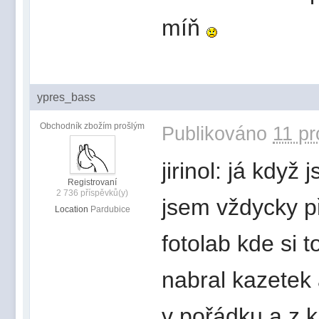
míň
ypres_bass
Obchodník zbožím prošlým
Publikováno
11 pr
jirinol: já když
Registrovaní
2 736 příspěvků(y)
jsem vždycky p
Location
Pardubice
fotolab kde si 
nabral kazetek
v pořádku a z k