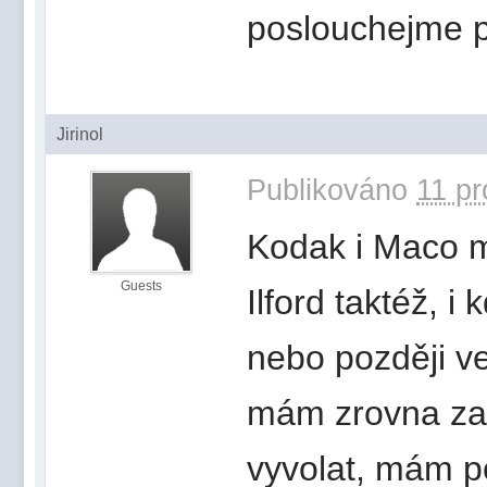
poslouchejme po
Jirinol
Publikováno
11 pr
Kodak i Maco m
Guests
Ilford taktéž, i
nebo později ve
mám zrovna zal
vyvolat, mám p