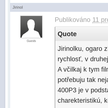
Jirinol
Publikováno
11 pr
Quote
Guests
Jirinolku, ogaro 
rychlosť, v druhe
A včilkaj k tym f
potřebuju tak neja
400P3 je v podst
charekteristikú, 