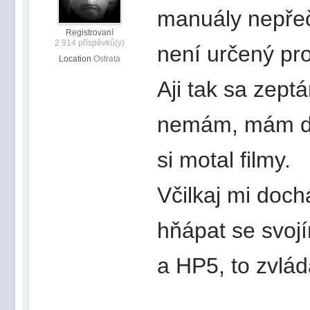
manuály nepřeč
Registrovaní
2 914 příspěvků(y)
není určený pro
Location
Ostrata
Aji tak sa zept
nemám, mám do
si motal filmy.
Včilkaj mi doc
hňápat se svojí
a HP5, to zvlád