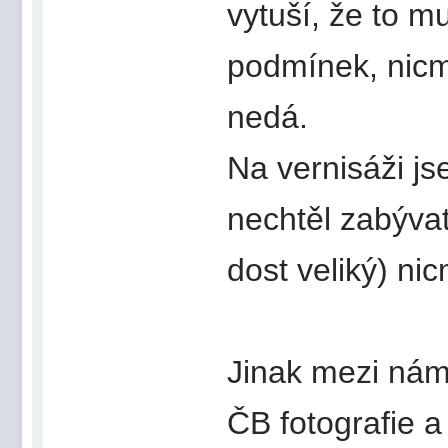
vytuší, že to m
podmínek, nicm
nedá.
Na vernisáži js
nechtěl zabývat
dost veliký) ni
Jinak mezi nám
ČB fotografie a