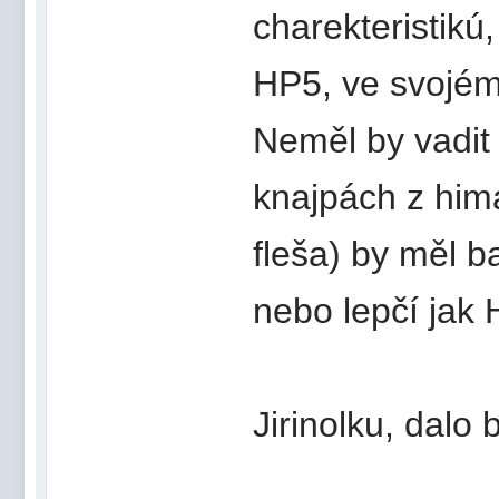
charekteristikú
HP5, ve svojém 
Neměl by vadit
knajpách z him
fleša) by měl b
nebo lepčí jak 
Jirinolku, dalo b