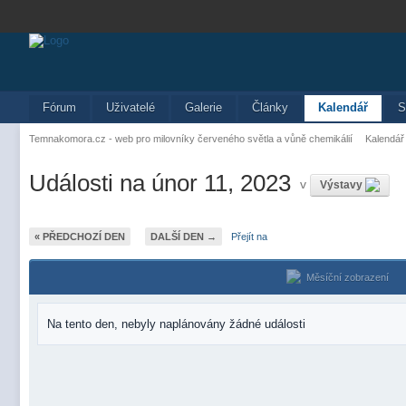
Fórum
Uživatelé
Galerie
Články
Kalendář
S
Temnakomora.cz - web pro milovníky červeného světla a vůně chemikálií
Kalendář
Události na únor 11, 2023
v
Výstavy
« PŘEDCHOZÍ DEN
DALŠÍ DEN →
Přejít na
Měsíční zobrazení
Na tento den, nebyly naplánovány žádné události