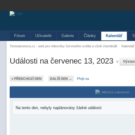
Fórum
Uživatelé
Galerie
Články
Kalendář
S
Temnakomora.cz - web pro milovníky červeného světla a vůně chemikálií
Kalendář
Události na červenec 13, 2023
v
Výsta
« PŘEDCHOZÍ DEN
DALŠÍ DEN →
Přejít na
Měsíční zobrazení
Na tento den, nebyly naplánovány žádné události