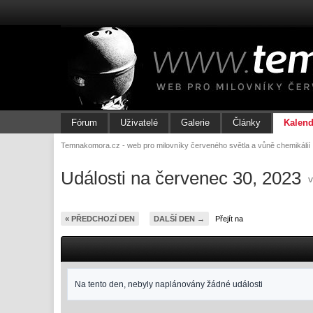
Fórum
Uživatelé
Galerie
Články
Kalend
Temnakomora.cz - web pro milovníky červeného světla a vůně chemikálií
Události na červenec 30, 2023
« PŘEDCHOZÍ DEN
DALŠÍ DEN →
Přejít na
Na tento den, nebyly naplánovány žádné události