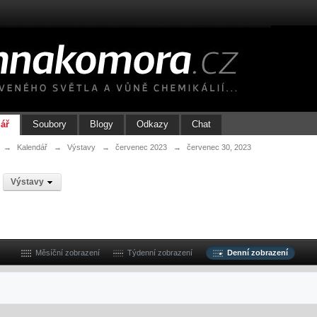
ář
Soubory
Blogy
Odkazy
Chat
→
Kalendář
→
Výstavy
→
červenec 2023
→
červenec 30, 2023
v
Výstavy
Měsíční zobrazení
Týdenní zobrazení
Denní zobrazení