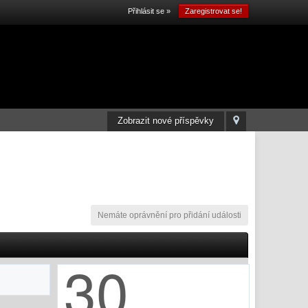
Přihlásit se »
Zaregistrovat se!
Zobrazit nové příspěvky
Nemáte oprávnění pro přidání události
30