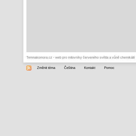
Temnakomora.cz - web pro milovníky červeného světla a vůně chemikálií
Změnit téma
Čeština
Kontakt
Pomoc