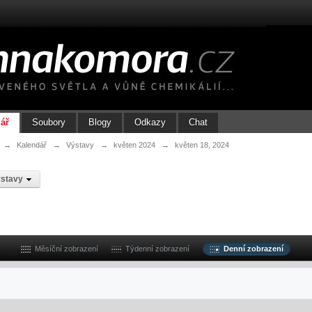
ář
Soubory
Blogy
Odkazy
Chat
→
Kalendář
→
Výstavy
→
květen 2024
→
květen 18, 2024
stavy
Měsíční zobrazení
Týdenní zobrazení
Denní zobrazení