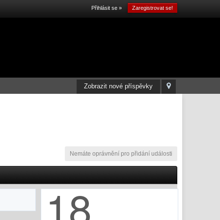
Přihlásit se »
Zaregistrovat se!
Zobrazit nové příspěvky
Nemáte oprávnění pro přidání události
18