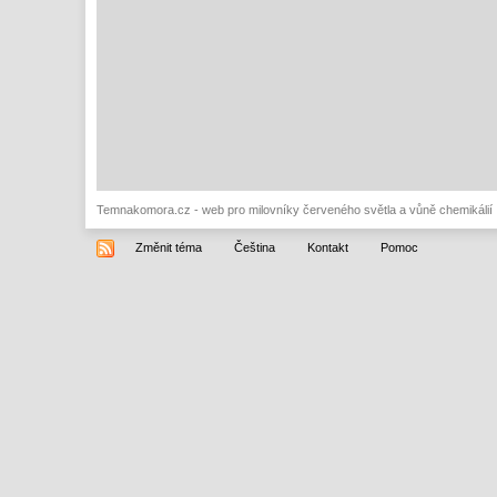
Temnakomora.cz - web pro milovníky červeného světla a vůně chemikálií
Změnit téma
Čeština
Kontakt
Pomoc