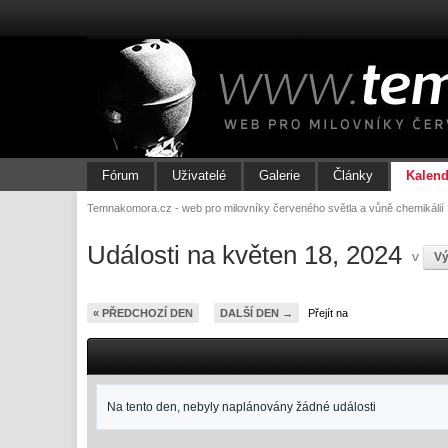
Fórum
Uživatelé
Galerie
Články
Kalend
Temnakomora.cz - web pro milovníky červeného světla a vůně chemikálií
Události na květen 18, 2024
v
Vý
« PŘEDCHOZÍ DEN
DALŠÍ DEN →
Přejít na
Na tento den, nebyly naplánovány žádné události