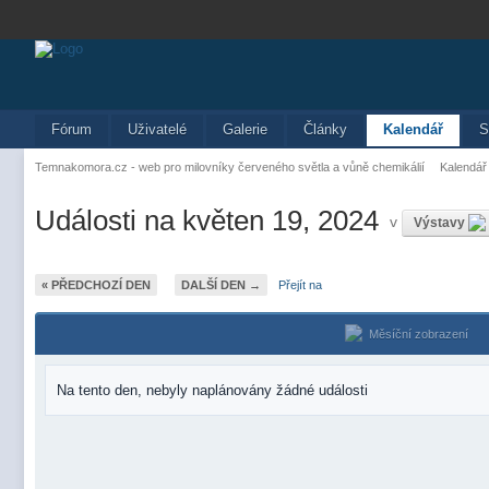
Fórum
Uživatelé
Galerie
Články
Kalendář
S
Temnakomora.cz - web pro milovníky červeného světla a vůně chemikálií
Kalendář
Události na květen 19, 2024
v
Výstavy
« PŘEDCHOZÍ DEN
DALŠÍ DEN →
Přejít na
Měsíční zobrazení
Na tento den, nebyly naplánovány žádné události