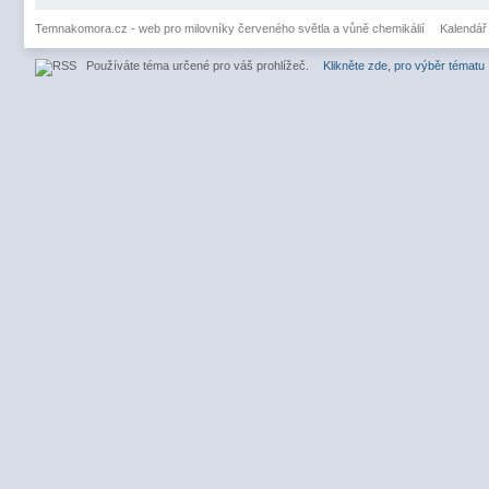
Temnakomora.cz - web pro milovníky červeného světla a vůně chemikálií
Kalendář
Používáte téma určené pro váš prohlížeč.
Klikněte zde, pro výběr tématu