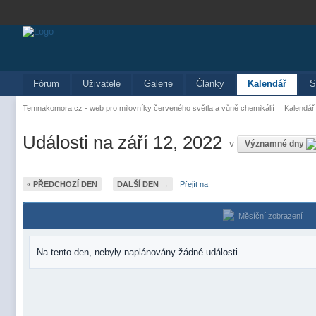
Fórum
Uživatelé
Galerie
Články
Kalendář
S
Temnakomora.cz - web pro milovníky červeného světla a vůně chemikálií
Kalendář
Události na září 12, 2022
v
Významné dny
« PŘEDCHOZÍ DEN
DALŠÍ DEN →
Přejít na
Měsíční zobrazení
Na tento den, nebyly naplánovány žádné události