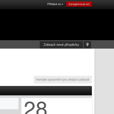
Přihlásit se »
Zaregistrovat se!
Zobrazit nové příspěvky
Nemáte oprávnění pro přidání události
28