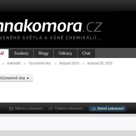
ář
Soubory
Blogy
Odkazy
Chat
→
Kalendář
→
Významné dny
→
listopad 2023
→
listopad 28, 2023
Významné dny
Měsíční zobrazení
Týdenní zobrazení
Denní zobrazení