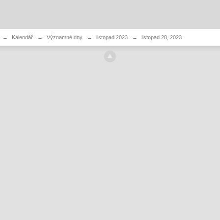
→
Kalendář
→
Významné dny
→
listopad 2023
→
listopad 28, 2023