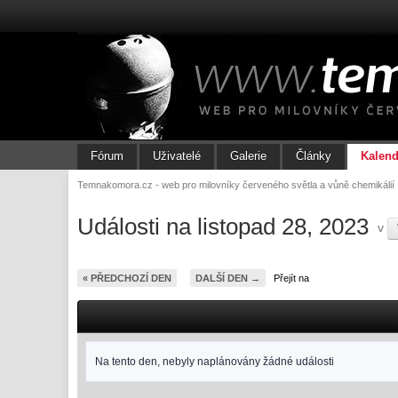
Fórum
Uživatelé
Galerie
Články
Kalend
Temnakomora.cz - web pro milovníky červeného světla a vůně chemikálií
Události na listopad 28, 2023
v
« PŘEDCHOZÍ DEN
DALŠÍ DEN →
Přejít na
Na tento den, nebyly naplánovány žádné události