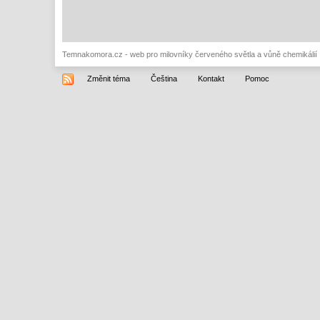
Temnakomora.cz - web pro milovníky červeného světla a vůně chemikálií
Změnit téma
Čeština
Kontakt
Pomoc