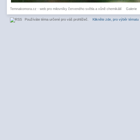
Temnakomora.cz - web pro milovníky červeného světla a vůně chemikálií
Galerie
Používáte téma určené pro váš prohlížeč.
Klikněte zde, pro výběr tématu