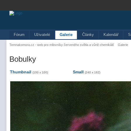
Fórum
Uživatelé
Galerie
Články
Kalendář
S
Temnakomora.cz - web pro milovníky červeného světla a vůně chemikálií
Galerie
Bobulky
Thumbnail
Small
(100 x 100)
(240 x 162)