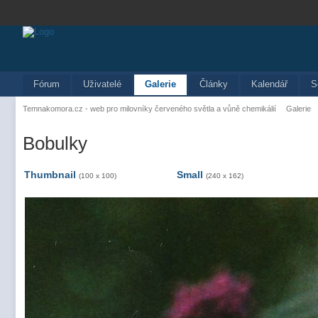
Fórum
Uživatelé
Galerie
Články
Kalendář
S
Temnakomora.cz - web pro milovníky červeného světla a vůně chemikálií
Galerie
Bobulky
Thumbnail
Small
(100 x 100)
(240 x 162)