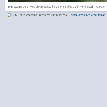
Temnakomora.cz - web pro milovníky červeného světla a vůně chemikálií
Galerie
Používáte téma určené pro váš prohlížeč.
Klikněte zde, pro výběr tématu