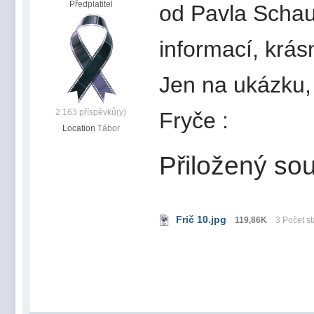
Předplatitel
od Pavla Schau
informací, krás
Jen na ukázku,
2 163 příspěvků(y)
Fryče :
Location
Tábor
Přiložený sou
Frič 10.jpg
119,86K
3 Počet s