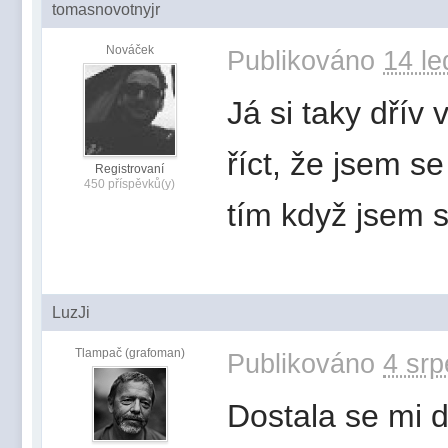
tomasnovotnyjr
Nováček
Publikováno
14 le
Já si taky dřív
říct, že jsem s
Registrovaní
450 příspěvků(y)
tím když jsem si
LuzJi
Tlampač (grafoman)
Publikováno
4 srp
Dostala se mi d