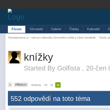
Fórum
Uživatelé
Galerie
Články
Kalendář
S
Temnakomora.cz - web pro milovníky červeného světla a vůně chemikálií
Teorie, p
knížky
Started By
Golfista
,
20-čen 
«
PŘEDCH
Stránky
10
11
12
552 odpovědí na toto téma