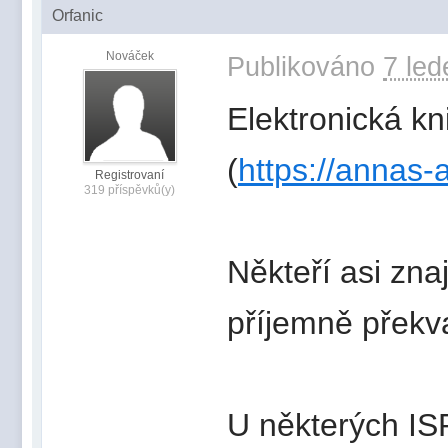
Orfanic
Nováček
Publikováno
7 led
Elektronická k
(
https://annas-
Registrovaní
319 příspěvků(y)
Někteří asi znaj
příjemně překv
U některých IS