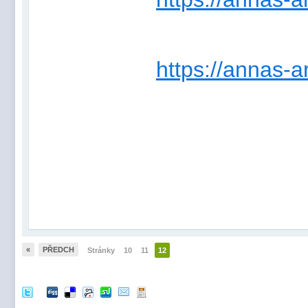
https://annas-a
«
PŘEDCH
Stránky
10
11
12