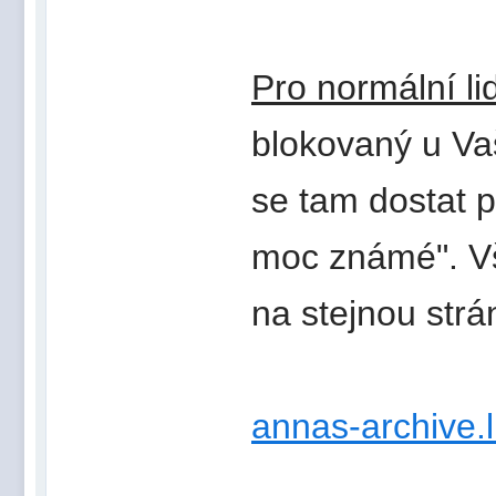
Pro normální lid
blokovaný u Vaš
se tam dostat p
moc známé". V
na stejnou str
annas-archive.l