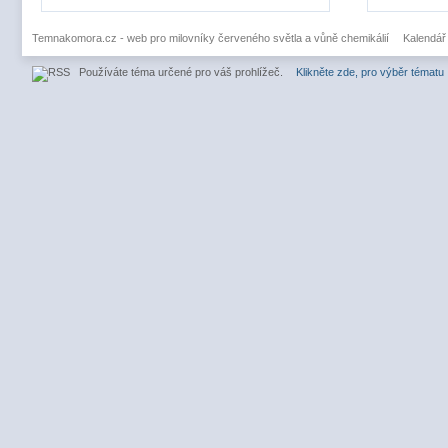
Temnakomora.cz - web pro milovníky červeného světla a vůně chemikálií
Kalendář
Používáte téma určené pro váš prohlížeč.
Klikněte zde, pro výběr tématu