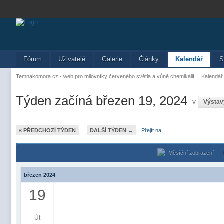
Fórum
Uživatelé
Galerie
Články
Kalendář
S
Temnakomora.cz - web pro milovníky červeného světla a vůně chemikálií
Kalendář
Týden začíná březen 19, 2024
v
Výstav
« PŘEDCHOZÍ TÝDEN
DALŠÍ TÝDEN →
Přejít na
Měsíční zobrazení
březen 2024
19
Út