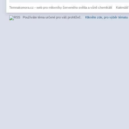
Temnakomora.cz - web pro milovníky červeného světla a vůně chemikálií
Kalendář
Používáte téma určené pro váš prohlížeč.
Klikněte zde, pro výběr tématu