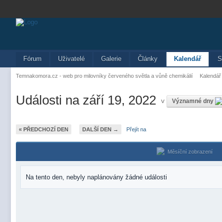
Fórum
Uživatelé
Galerie
Články
Kalendář
S
Temnakomora.cz - web pro milovníky červeného světla a vůně chemikálií
Kalendář
Události na září 19, 2022
v
Významné dny
« PŘEDCHOZÍ DEN
DALŠÍ DEN →
Přejít na
Měsíční zobrazení
Na tento den, nebyly naplánovány žádné události