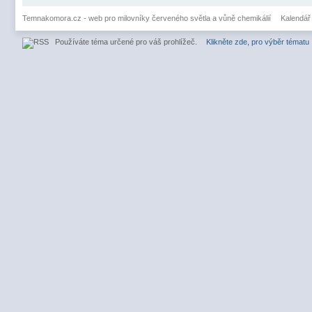
Temnakomora.cz - web pro milovníky červeného světla a vůně chemikálií
Kalendář
Používáte téma určené pro váš prohlížeč.
Klikněte zde, pro výběr tématu