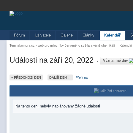
Fórum
Uživatelé
Galerie
Články
Kalendář
S
Temnakomora.cz - web pro milovníky červeného světla a vůně chemikálií
Kalendář
Události na září 20, 2022
v
Významné dny
« PŘEDCHOZÍ DEN
DALŠÍ DEN →
Přejít na
Měsíční zobrazení
Na tento den, nebyly naplánovány žádné události