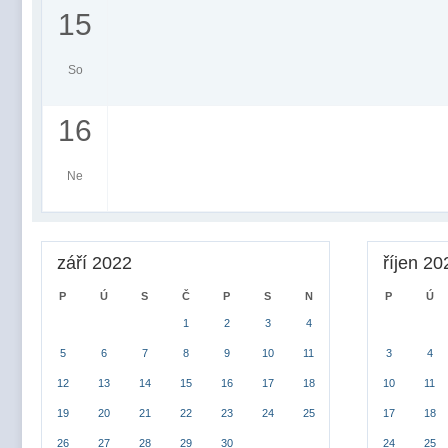
15
So
16
Ne
září 2022
říjen 20
P
Ú
S
Č
P
S
N
P
Ú
1
2
3
4
5
6
7
8
9
10
11
3
4
12
13
14
15
16
17
18
10
11
19
20
21
22
23
24
25
17
18
26
27
28
29
30
24
25