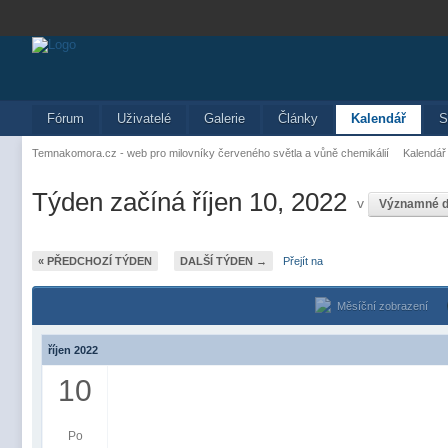
Fórum
Uživatelé
Galerie
Články
Kalendář
S
Temnakomora.cz - web pro milovníky červeného světla a vůně chemikálií
Kalendář
Týden začíná říjen 10, 2022
v
Významné 
« PŘEDCHOZÍ TÝDEN
DALŠÍ TÝDEN →
Přejít na
Měsíční zobrazení
říjen 2022
10
Po