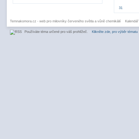
31
Temnakomora.cz - web pro milovníky červeného světla a vůně chemikálií
Kalendář
Používáte téma určené pro váš prohlížeč.
Klikněte zde, pro výběr tématu